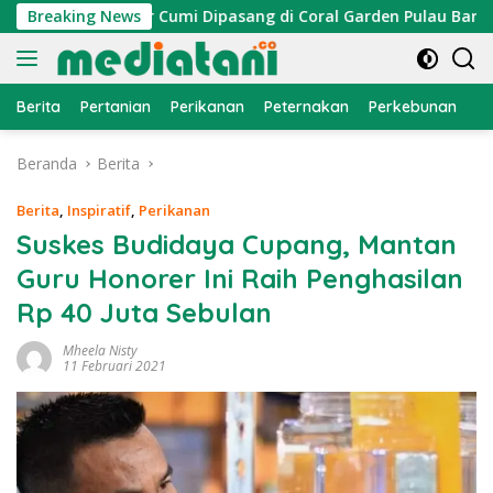
Langsung
 Atraktor Cumi Dipasang di Coral Garden Pulau Barrang Caddi
Breaking News
ke
konten
Berita
Pertanian
Perikanan
Peternakan
Perkebunan
L
Beranda
Berita
Berita
,
Inspiratif
,
Perikanan
Suskes Budidaya Cupang, Mantan
Guru Honorer Ini Raih Penghasilan
Rp 40 Juta Sebulan
Mheela Nisty
11 Februari 2021