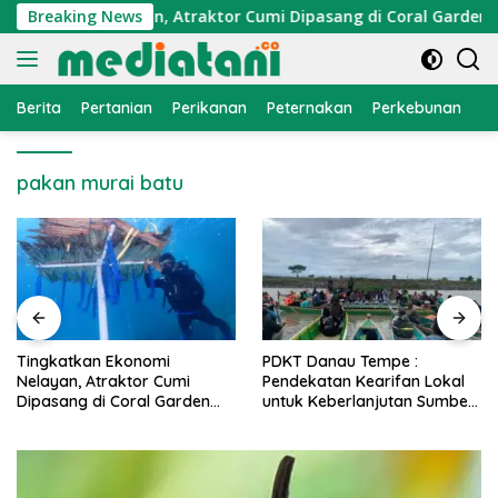
Langsung
Ekonomi Nelayan, Atraktor Cumi Dipasang di Coral Garden Pul
Breaking News
ke
konten
Berita
Pertanian
Perikanan
Peternakan
Perkebunan
L
pakan murai batu
PDKT Danau Tempe :
Cara Mengatasi Penyakit
Pendekatan Kearifan Lokal
PMK pada Sapi Perah Secar
untuk Keberlanjutan Sumber
Alami dan Medis
Daya Ikan