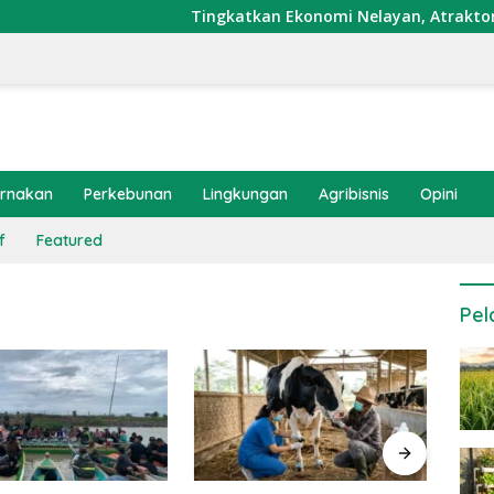
Tingkatkan Ekonomi Nelayan, Atraktor Cumi D
ernakan
Perkebunan
Lingkungan
Agribisnis
Opini
f
Featured
Pel