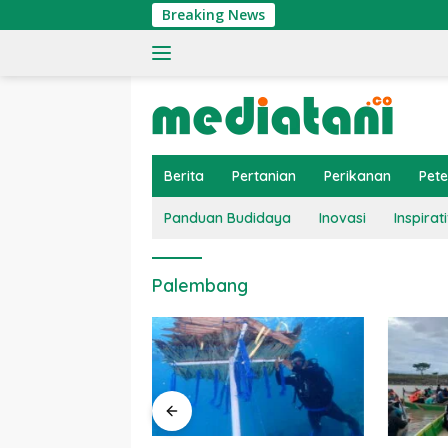
Langsung
Breaking News
ke
konten
Berita
Pertanian
Perikanan
Pet
Panduan Budidaya
Inovasi
Inspirati
Palembang