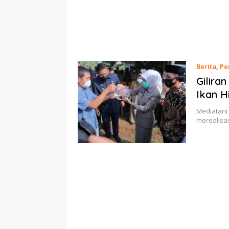
Berita
,
Pe
Gilira
Ikan H
Mediatani
merealisa