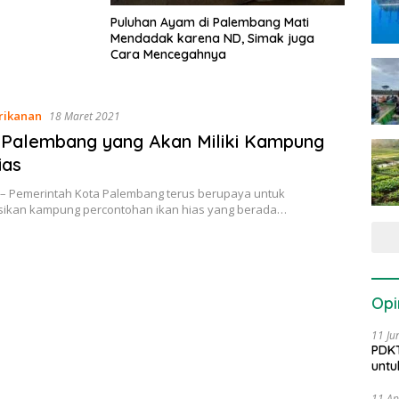
Puluhan Ayam di Palembang Mati
Mendadak karena ND, Simak juga
Cara Mencegahnya
rikanan
18 Maret 2021
n Palembang yang Akan Miliki Kampung
ias
 – Pemerintah Kota Palembang terus berupaya untuk
sikan kampung percontohan ikan hias yang berada…
Opi
11 Ju
PDKT
untu
11 Ap