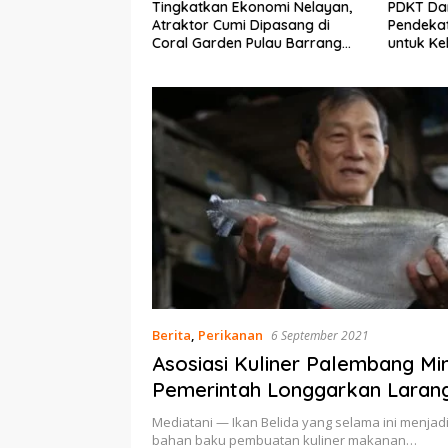
Ekonomi Nelayan,
PDKT Danau Tempe :
Cara Men
mi Dipasang di
Pendekatan Kearifan Lokal
pada Sap
n Pulau Barrang
untuk Keberlanjutan Sumber
dan Med
Daya Ikan
Berita
,
Perikanan
6 September 2021
Asosiasi Kuliner Palembang Mi
Pemerintah Longgarkan Laran
Penggunaan Ikan Belida
Mediatani — Ikan Belida yang selama ini menjadi
bahan baku pembuatan kuliner makanan…