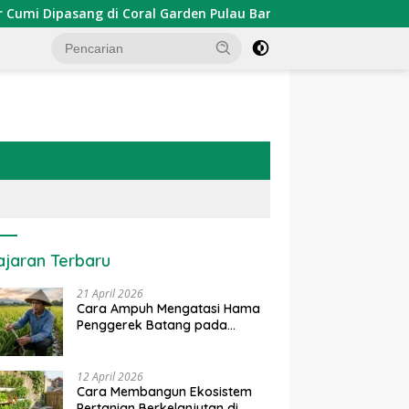
ipasang di Coral Garden Pulau Barrang Caddi
PDKT Dan
ajaran Terbaru
21 April 2026
Cara Ampuh Mengatasi Hama
Penggerek Batang pada
Tanaman Padi Secara Alami
dan Kimia
12 April 2026
Cara Membangun Ekosistem
Pertanian Berkelanjutan di