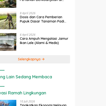
rapan IoT dalam
Ekonomi Sumber Daya Lahan:
P
Lahan Sempit
nian Modern di Indonesia
Cara Menghitung Valuasi
I
Ekologis Lahan Pertanian
a
8 April 2026
Dosis dan Cara Pemberian
Pupuk Dasar Tanaman Padi
yang Tepat
6 April 2026
Cara Ampuh Mengatasi Jamur
Ikan Lele (Alami & Medis)
Selengkapnya
ng Lain Sedang Membaca
vasi Ramah Lingkungan
10 Juli 2026
Tingkatkan Ekonomi Nelayan,