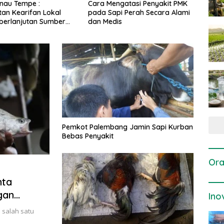
gatasi Penyakit PMK
Dosis dan Cara Pemupukan
Pene
i Perah Secara Alami
Tanaman Padi pada Fase
Perta
is
Vegetatif Aktif yang Tepat
Pemkot Palembang Jamin Sapi Kurban
Bebas Penyakit
Ora
nta
gan
Ino
 salah satu