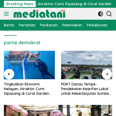
Langsung
konomi Nelayan, Atraktor Cumi Dipasang di Coral Garden Pula
Breaking News
ke
konten
Berita
Pertanian
Perikanan
Peternakan
Perkebunan
L
partai demokrat
PDKT Danau Tempe :
Cara Mengatasi Penyakit
Pendekatan Kearifan Lokal
PMK pada Sapi Perah Secar
untuk Keberlanjutan Sumber
Alami dan Medis
Daya Ikan