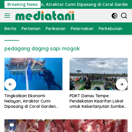
Langsung
Ekonomi Nelayan, Atraktor Cumi Dipasang di Coral Garden Pul
Breaking News
ke
konten
Berita
Pertanian
Perikanan
Peternakan
Perkebunan
L
pedagang daging sapi mogok
PDKT Danau Tempe :
Cara Mengatasi Penyakit
Pendekatan Kearifan Lokal
PMK pada Sapi Perah Se
en
untuk Keberlanjutan Sumber
Alami dan Medis
Daya Ikan