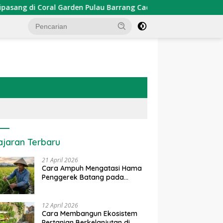
 Garden Pulau Barrang Caddi
PDKT Danau Tempe : Pende
ajaran Terbaru
21 April 2026
Cara Ampuh Mengatasi Hama
Penggerek Batang pada
Tanaman Padi Secara Alami
dan Kimia
12 April 2026
Cara Membangun Ekosistem
Pertanian Berkelanjutan di