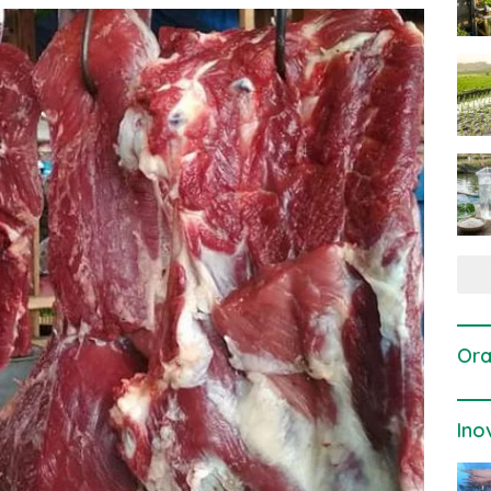
Ora
Ino