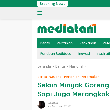
Langsung
Breaking News
ke
konten
Berita
Pertanian
Perikanan
Pet
Panduan Budidaya
Inovasi
Inspirati
Beranda
Berita
Nasional
Berita
,
Nasional
,
Pertanian
,
Peternakan
Selain Minyak Goreng
Sapi Juga Merangkak
Ibrahim
25 Februari 2022