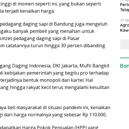
 tinggi di momen seperti ini, yang bukan seperti
Pert
Teta
a terjadi kenaikan harga.
31 D
g pedagang daging sapi di Bandung juga mengeluh
Agro
Kaw
engaku banyak pembeli yang menahan untuk
omzet pedagang daging sapi di Pasar
m catatannya turun hingga 30 persen dibanding
Ban
dagang Daging Indonesia, DKI Jakarta, Mufti Bangkit
i kebijakan pemerintah yang begitu pro terhadap
erjadinya bentuk monopoli dan kartel. Hal
ng hingga rakyat kecil terus mengalami kesulitan
ya beli masyarakat di situasi pandemi ini, kenaikan
ggi dari harga normalnya yang sebesar Rp 110.000.
ndapatkan Harga Pokok Penjualan (HPP) yang