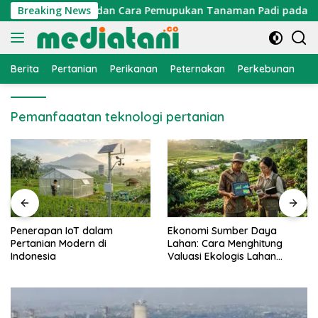
Langsung
s
Breaking News
Dosis dan Cara Pemupukan Tanaman Padi pada Fase V
ke
konten
Berita
Pertanian
Perikanan
Peternakan
Perkebunan
L
Pemanfaaatan teknologi pertanian
Penerapan IoT dalam
Ekonomi Sumber Daya
Pertanian Modern di
Lahan: Cara Menghitung
Indonesia
Valuasi Ekologis Lahan
Pertanian