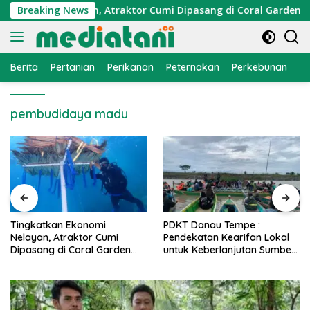
Langsung
konomi Nelayan, Atraktor Cumi Dipasang di Coral Garden Pula
Breaking News
ke
konten
Berita
Pertanian
Perikanan
Peternakan
Perkebunan
L
pembudidaya madu
PDKT Danau Tempe :
Cara Mengatasi Penyakit
Pendekatan Kearifan Lokal
PMK pada Sapi Perah Secara
untuk Keberlanjutan Sumber
Alami dan Medis
Daya Ikan