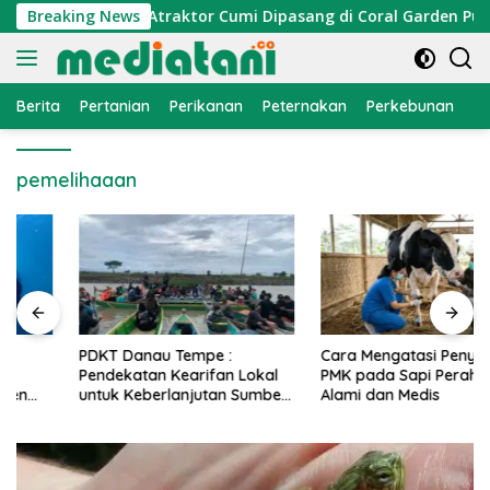
Langsung
nomi Nelayan, Atraktor Cumi Dipasang di Coral Garden Pulau 
Breaking News
ke
konten
Berita
Pertanian
Perikanan
Peternakan
Perkebunan
L
pemelihaaan
PDKT Danau Tempe :
Cara Mengatasi Penyakit
Pendekatan Kearifan Lokal
PMK pada Sapi Perah Secara
untuk Keberlanjutan Sumber
Alami dan Medis
Daya Ikan