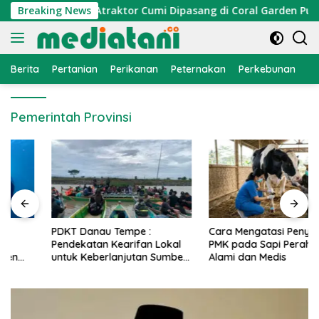
Langsung
nomi Nelayan, Atraktor Cumi Dipasang di Coral Garden Pulau 
Breaking News
ke
konten
Berita
Pertanian
Perikanan
Peternakan
Perkebunan
L
Pemerintah Provinsi
PDKT Danau Tempe :
Cara Mengatasi Penyakit
Pendekatan Kearifan Lokal
PMK pada Sapi Perah Secara
untuk Keberlanjutan Sumber
Alami dan Medis
Daya Ikan