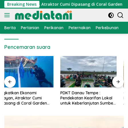
Langsung
konomi Nelayan, Atraktor Cumi Dipasang di Coral Garden Pulau
Breaking News
ke
konten
Berita
Pertanian
Perikanan
Peternakan
Perkebunan
L
Pencemaran suara
PDKT Danau Tempe :
Cara Mengatasi Penyakit
Pendekatan Kearifan Lokal
PMK pada Sapi Perah Secara
untuk Keberlanjutan Sumber
Alami dan Medis
Daya Ikan