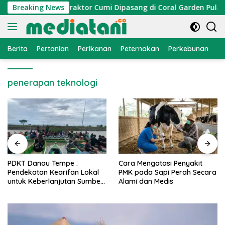
Langsung
mi Nelayan, Atraktor Cumi Dipasang di Coral Garden Pulau Ba
Breaking News
ke
konten
Berita
Pertanian
Perikanan
Peternakan
Perkebunan
L
penerapan teknologi
PDKT Danau Tempe :
Cara Mengatasi Penyakit
Pendekatan Kearifan Lokal
PMK pada Sapi Perah Secara
untuk Keberlanjutan Sumber
Alami dan Medis
Daya Ikan