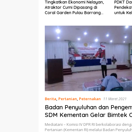
Ekonomi Nelayan,
PDKT Danau Tempe :
Cara Men
mi Dipasang di
Pendekatan Kearifan Lokal
pada Sap
n Pulau Barrang
untuk Keberlanjutan Sumber
dan Med
Daya Ikan
Berita
,
Pertanian
,
Peternakan
11 Maret 2021
Badan Penyuluhan dan Penge
SDM Kementan Gelar Bimtek 
Penetasan Telur
Mediatani – Komisi IV DPR RI berkolaborasi den
Pertanian (Kementan RI) melalui Badan Penyul