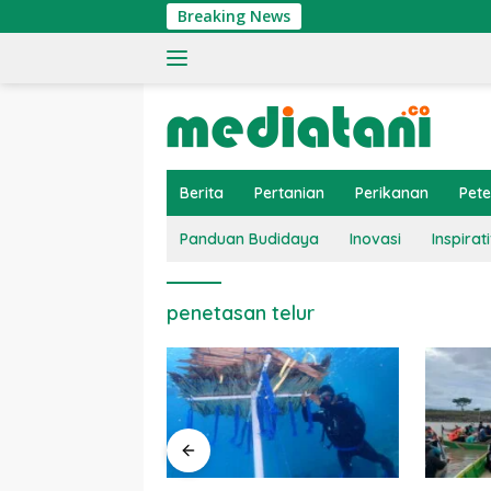
Langsung
Breaking News
ke
konten
Berita
Pertanian
Perikanan
Pet
Panduan Budidaya
Inovasi
Inspirati
penetasan telur