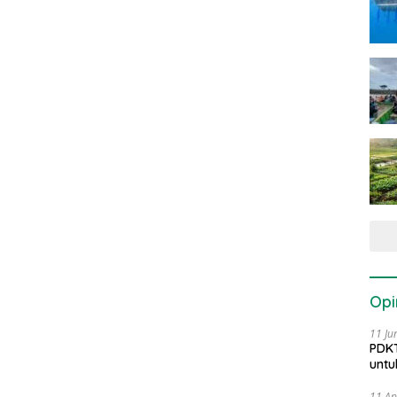
Opi
11 Ju
PDKT
untu
11 Ap