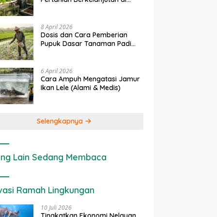
rapan IoT dalam
Ekonomi Sumber Daya Lahan:
P
Lahan Sempit
nian Modern di Indonesia
Cara Menghitung Valuasi
I
Ekologis Lahan Pertanian
a
8 April 2026
Dosis dan Cara Pemberian
Pupuk Dasar Tanaman Padi
yang Tepat
6 April 2026
Cara Ampuh Mengatasi Jamur
Ikan Lele (Alami & Medis)
Selengkapnya
ng Lain Sedang Membaca
vasi Ramah Lingkungan
10 Juli 2026
Tingkatkan Ekonomi Nelayan,