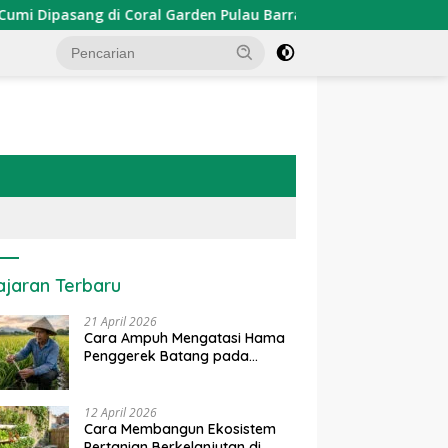
pasang di Coral Garden Pulau Barrang Caddi
PDKT Dana
ajaran Terbaru
21 April 2026
Cara Ampuh Mengatasi Hama
Penggerek Batang pada
Tanaman Padi Secara Alami
dan Kimia
12 April 2026
Cara Membangun Ekosistem
Pertanian Berkelanjutan di