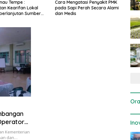
gatasi Penyakit PMK
Dosis dan Cara Pemupukan
Pene
i Perah Secara Alami
Tanaman Padi pada Fase
Perta
is
Vegetatif Aktif yang Tepat
Ora
mbangan
Operator
Ino
gan Kementerian
uhan dan…