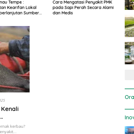
ngatasi Penyakit PMK
Dosis dan Cara Pemupukan
Pene
i Perah Secara Alami
Tanaman Padi pada Fase
Perta
is
Vegetatif Aktif yang Tepat
Ora
025
 Kenali
Ino
ternak kerbau?
penyakit…