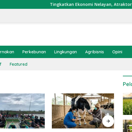
Tingkatkan Ekonomi Nelayan, Atraktor Cumi D
ernakan
Perkebunan
Lingkungan
Agribisnis
Opini
f
Featured
Pel