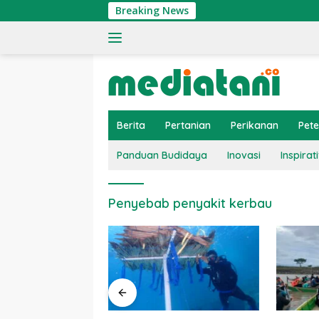
Langsung
Breaking News
ke
konten
Berita
Pertanian
Perikanan
Pet
Panduan Budidaya
Inovasi
Inspirati
Penyebab penyakit kerbau