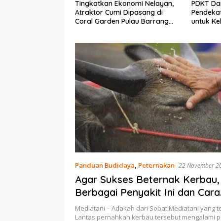
Ekonomi Nelayan,
PDKT Danau Tempe :
Cara Me
mi Dipasang di
Pendekatan Kearifan Lokal
pada Sap
n Pulau Barrang
untuk Keberlanjutan Sumber
dan Med
Daya Ikan
Panduan Budidaya
,
Peternakan
22 November 2
Agar Sukses Beternak Kerbau,
Berbagai Penyakit Ini dan Cara
Mengatasinya
Mediatani – Adakah dari Sobat Mediatani yang 
Lantas pernahkah kerbau tersebut mengalami 