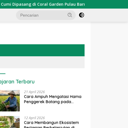
ipasang di Coral Garden Pulau Barrang Caddi
PDKT Dan
ajaran Terbaru
21 April 2026
Cara Ampuh Mengatasi Hama
Penggerek Batang pada
Tanaman Padi Secara Alami
dan Kimia
12 April 2026
Cara Membangun Ekosistem
Pertanian Berkelanjutan di