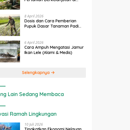
rapan IoT dalam
Ekonomi Sumber Daya Lahan:
P
Lahan Sempit
nian Modern di Indonesia
Cara Menghitung Valuasi
I
Ekologis Lahan Pertanian
a
8 April 2026
Dosis dan Cara Pemberian
Pupuk Dasar Tanaman Padi
yang Tepat
6 April 2026
Cara Ampuh Mengatasi Jamur
Ikan Lele (Alami & Medis)
Selengkapnya
ng Lain Sedang Membaca
vasi Ramah Lingkungan
10 Juli 2026
Tingkatkan Ekonomi Nelayan,