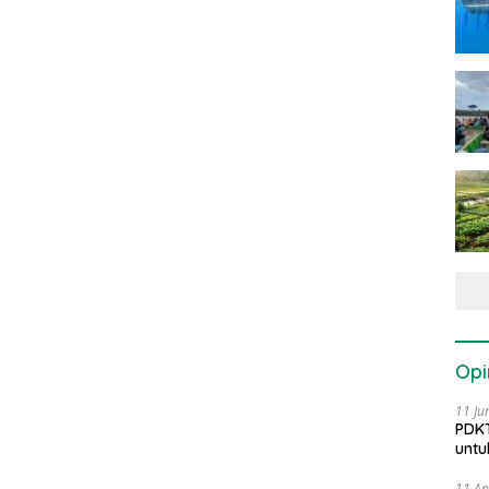
Opi
11 Ju
PDKT
untu
11 Ap