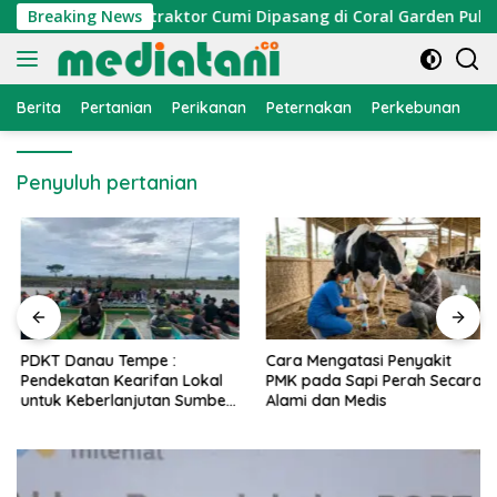
Langsung
mi Nelayan, Atraktor Cumi Dipasang di Coral Garden Pulau Bar
Breaking News
ke
konten
Berita
Pertanian
Perikanan
Peternakan
Perkebunan
L
Penyuluh pertanian
PDKT Danau Tempe :
Cara Mengatasi Penyakit
Pendekatan Kearifan Lokal
PMK pada Sapi Perah Secara
untuk Keberlanjutan Sumber
Alami dan Medis
Daya Ikan