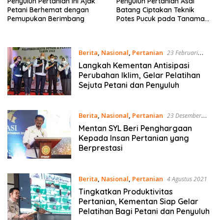
Penyuluh Pertanian Ini Ajak
Penyuluh Pertanian Asal
Petani Berhemat dengan
Batang Ciptakan Teknik
Pemupukan Berimbang
Potes Pucuk pada Tanaman
Anggur
Berita
,
Nasional
,
Pertanian
23 Februari
2022
Langkah Kementan Antisipasi
Perubahan Iklim, Gelar Pelatihan
Sejuta Petani dan Penyuluh
Berita
,
Nasional
,
Pertanian
23 Desember
2021
Mentan SYL Beri Penghargaan
Kepada Insan Pertanian yang
Berprestasi
Berita
,
Nasional
,
Pertanian
4 Agustus 2021
Tingkatkan Produktivitas
Pertanian, Kementan Siap Gelar
Pelatihan Bagi Petani dan Penyuluh