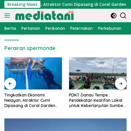
Langsung
konomi Nelayan, Atraktor Cumi Dipasang di Coral Garden Pula
Breaking News
ke
konten
Berita
Pertanian
Perikanan
Peternakan
Perkebunan
L
Perairan spermonde
PDKT Danau Tempe :
Cara Mengatasi Penyakit
Pendekatan Kearifan Lokal
PMK pada Sapi Perah Secara
untuk Keberlanjutan Sumber
Alami dan Medis
Daya Ikan