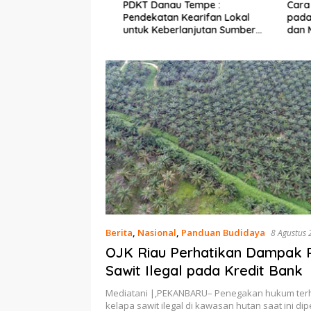
Ekonomi Nelayan,
PDKT Danau Tempe :
Cara Men
mi Dipasang di
Pendekatan Kearifan Lokal
pada Sap
n Pulau Barrang
untuk Keberlanjutan Sumber
dan Med
Daya Ikan
Berita
,
Nasional
,
Panduan Budidaya
8 Agustus
OJK Riau Perhatikan Dampak 
Sawit Ilegal pada Kredit Bank
Mediatani |,PEKANBARU– Penegakan hukum te
kelapa sawit ilegal di kawasan hutan saat ini di