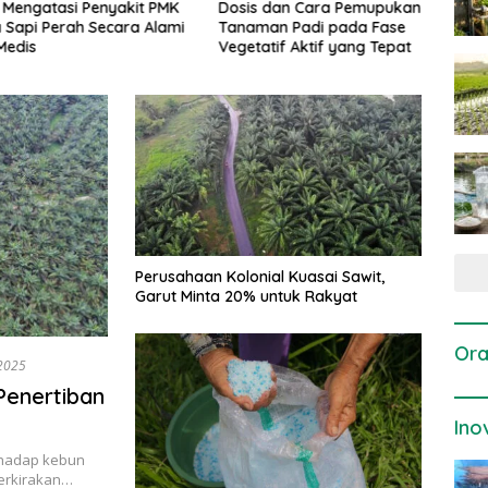
gatasi Penyakit PMK
Dosis dan Cara Pemupukan
Pene
i Perah Secara Alami
Tanaman Padi pada Fase
Perta
is
Vegetatif Aktif yang Tepat
Perusahaan Kolonial Kuasai Sawit,
Garut Minta 20% untuk Rakyat
Ora
 2025
Penertiban
Ino
rhadap kebun
perkirakan…