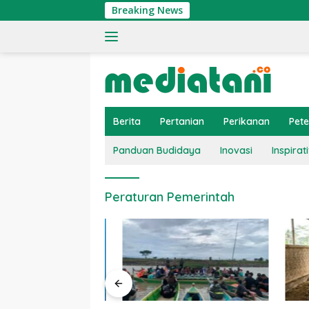
Langsung
Breaking News
ke
konten
Berita
Pertanian
Perikanan
Pet
Panduan Budidaya
Inovasi
Inspirati
Peraturan Pemerintah