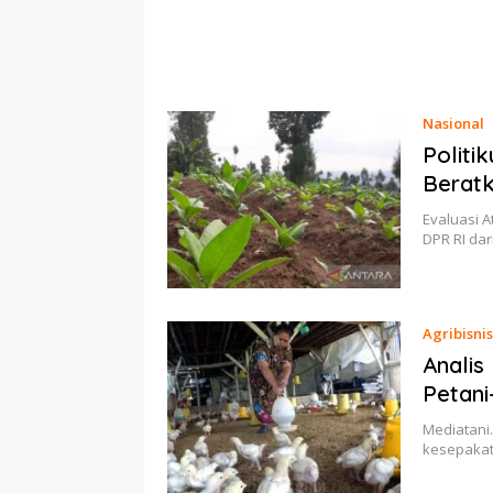
Nasional
Politi
Beratk
Evaluasi A
DPR RI dar
Agribisnis
Analis
Petani
Mediatani.
kesepakat