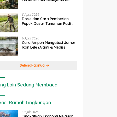
rapan IoT dalam
Ekonomi Sumber Daya Lahan:
P
Lahan Sempit
nian Modern di Indonesia
Cara Menghitung Valuasi
I
Ekologis Lahan Pertanian
a
8 April 2026
Dosis dan Cara Pemberian
Pupuk Dasar Tanaman Padi
yang Tepat
6 April 2026
Cara Ampuh Mengatasi Jamur
Ikan Lele (Alami & Medis)
Selengkapnya
ng Lain Sedang Membaca
vasi Ramah Lingkungan
10 Juli 2026
Tingkatkan Ekonomi Nelayan,