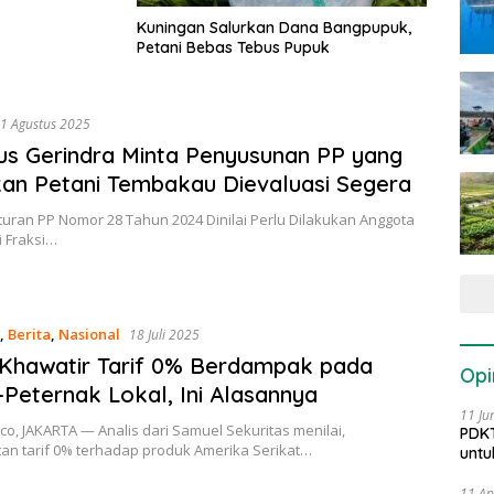
Kuningan Salurkan Dana Bangpupuk,
Petani Bebas Tebus Pupuk
1 Agustus 2025
kus Gerindra Minta Penyusunan PP yang
an Petani Tembakau Dievaluasi Segera
turan PP Nomor 28 Tahun 2024 Dinilai Perlu Dilakukan Anggota
i Fraksi…
,
Berita
,
Nasional
18 Juli 2025
 Khawatir Tarif 0% Berdampak pada
Opi
-Peternak Lokal, Ini Alasannya
11 Ju
co, JAKARTA — Analis dari Samuel Sekuritas menilai,
PDKT
an tarif 0% terhadap produk Amerika Serikat…
untu
11 Ap