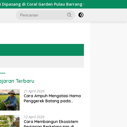
ng di Coral Garden Pulau Barrang Caddi
PDKT Danau T
ajaran Terbaru
21 April 2026
Cara Ampuh Mengatasi Hama
Penggerek Batang pada
Tanaman Padi Secara Alami
dan Kimia
12 April 2026
Cara Membangun Ekosistem
Pertanian Berkelanjutan di