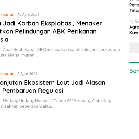
Pert
Teta
rikanan
16 April 2021
 Jadi Korban Eksploitasi, Menaker
31 D
Agro
tkan Pelindungan ABK Perikanan
Kaw
sia
 – Anak Buah Kapal (ABK) merupakan salah satu jenis pekerjaan
uti Pekerja Imigran…
Ban
rikanan
1 April 2021
anjutan Ekosistem Laut Jadi Alasan
 Pembaruan Regulasi
 – Undang-Undang Nomor 11 Tahun 2020 tentang Cipta Kerja
h disahkan beberapa waktu…