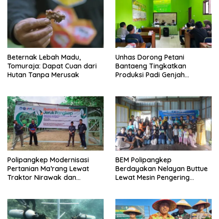
Beternak Lebah Madu,
Unhas Dorong Petani
Tomuraja: Dapat Cuan dari
Bantaeng Tingkatkan
Hutan Tanpa Merusak
Produksi Padi Genjah
Berbasis Pertanian Organik
Polipangkep Modernisasi
BEM Polipangkep
Pertanian Ma’rang Lewat
Berdayakan Nelayan Buttue
Traktor Nirawak dan
Lewat Mesin Pengering
Pelestarian Jeruk Pangkep
Rumput Laut dan Pelatihan
Diversifikasi Produk