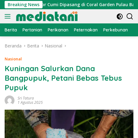
Langsung
an, Atraktor Cumi Dipasang di Coral Garden Pulau Barrang Ca
Breaking News
ke
konten
Berita
Pertanian
Perikanan
Peternakan
Perkebunan
L
Beranda
Berita
Nasional
Nasional
Kuningan Salurkan Dana
Bangpupuk, Petani Bebas Tebus
Pupuk
Sri Tatura
1 Agustus 2025