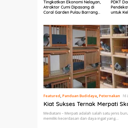
Ekonomi Nelayan,
PDKT Danau Tempe :
Cara Men
mi Dipasang di
Pendekatan Kearifan Lokal
pada Sap
n Pulau Barrang
untuk Keberlanjutan Sumber
dan Med
Daya Ikan
Featured
,
Panduan Budidaya
,
Peternakan
16 
Kiat Sukses Ternak Merpati Ska
Mediatani – Merpati adalah salah satu jenis bur
memiliki kecerdasan dan daya ingat yang…