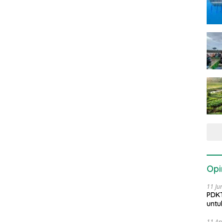
Opi
11 Ju
PDKT
untu
11 Ap