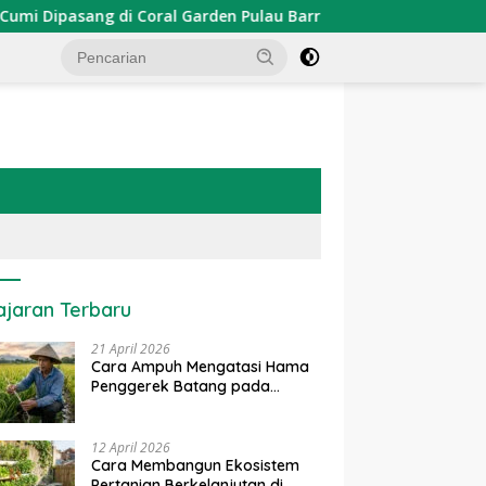
pasang di Coral Garden Pulau Barrang Caddi
PDKT Dan
ajaran Terbaru
21 April 2026
Cara Ampuh Mengatasi Hama
Penggerek Batang pada
Tanaman Padi Secara Alami
dan Kimia
12 April 2026
Cara Membangun Ekosistem
Pertanian Berkelanjutan di