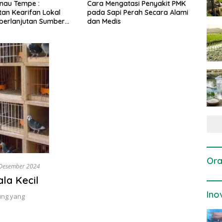
gatasi Penyakit PMK
Dosis dan Cara Pemupukan
Pene
i Perah Secara Alami
Tanaman Padi pada Fase
Perta
is
Vegetatif Aktif yang Tepat
Ora
Desember 2024
la Kecil
Ino
ung yang