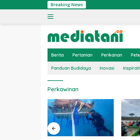
Langsung
Breaking News
ke
konten
Berita
Pertanian
Perikanan
Pet
Panduan Budidaya
Inovasi
Inspirati
Perkawinan