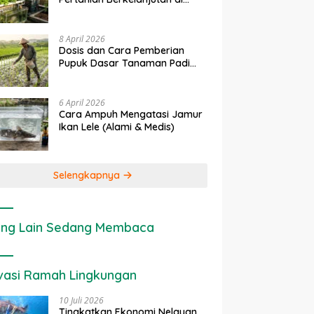
rapan IoT dalam
Ekonomi Sumber Daya Lahan:
P
Lahan Sempit
nian Modern di Indonesia
Cara Menghitung Valuasi
I
Ekologis Lahan Pertanian
a
8 April 2026
Dosis dan Cara Pemberian
Pupuk Dasar Tanaman Padi
yang Tepat
6 April 2026
Cara Ampuh Mengatasi Jamur
Ikan Lele (Alami & Medis)
Selengkapnya
ng Lain Sedang Membaca
vasi Ramah Lingkungan
10 Juli 2026
Tingkatkan Ekonomi Nelayan,