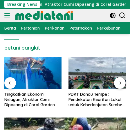
Langsung
konomi Nelayan, Atraktor Cumi Dipasang di Coral Garden Pula
Breaking News
ke
konten
Berita
Pertanian
Perikanan
Peternakan
Perkebunan
L
petani bangkit
PDKT Danau Tempe :
Cara Mengatasi Penyakit
Pendekatan Kearifan Lokal
PMK pada Sapi Perah Secara
untuk Keberlanjutan Sumber
Alami dan Medis
Daya Ikan