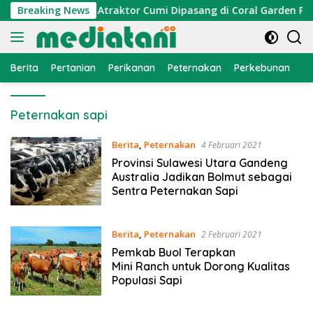
Langsung
onomi Nelayan, Atraktor Cumi Dipasang di Coral Garden Pulau
Breaking News
ke
konten
Berita
Pertanian
Perikanan
Peternakan
Perkebunan
L
Peternakan sapi
Berita
,
Peternakan
4 Februari 2021
Provinsi Sulawesi Utara Gandeng
Australia Jadikan Bolmut sebagai
Sentra Peternakan Sapi
Berita
,
Peternakan
2 Februari 2021
Pemkab Buol Terapkan
Mini Ranch untuk Dorong Kualitas
Populasi Sapi