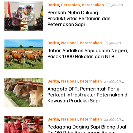
Berita
,
Pertanian
,
Peternakan
29 Januari
2021
Pemkab Muba Dukung
Produktivitas Pertanian dan
Peternakan Sapi
Berita
,
Nasional
,
Peternakan
29 Januari
2021
Jabar Andalkan Sapi dalam Negeri,
Pasok 1.000 Bakalan dari NTB
Berita
,
Nasional
,
Peternakan
27 Januari
2021
Anggota DPR: Pemerintah Perlu
Perkuat Infrastruktur Peternakan di
Kawasan Produksi Sapi
Berita
,
Nasional
,
Peternakan
22 Januari
2021
Pedagang Daging Sapi Bilang Jual
Rp 130 Ribu Baru Impas Belum