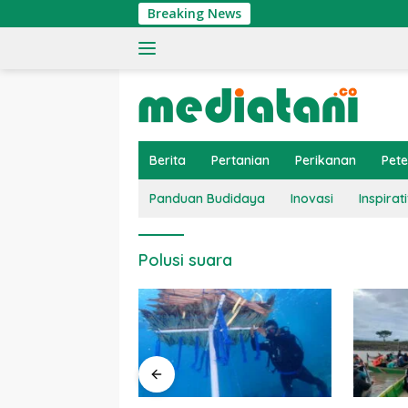
Langsung
Breaking News
ke
konten
Berita
Pertanian
Perikanan
Pet
Panduan Budidaya
Inovasi
Inspirati
Polusi suara