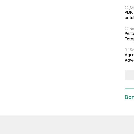
11 Ju
PDKT
untu
11 Ap
Pert
Teta
31 D
Agro
Kaw
Ban