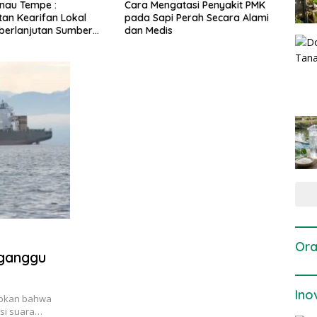
engatasi Penyakit PMK
Dosis dan Cara Pemupukan
Pen
api Perah Secara Alami
Tanaman Padi pada Fase
Per
dis
Vegetatif Aktif yang Tepat
Ora
ganggu
Ino
apkan bahwa
usi suara…