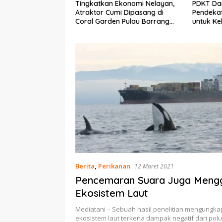
n Ekonomi Nelayan,
PDKT Danau Tempe :
Cara M
umi Dipasang di
Pendekatan Kearifan Lokal
pada S
den Pulau Barrang
untuk Keberlanjutan Sumber
dan Me
Daya Ikan
Berita
,
Perikanan
12 Maret 2021
Pencemaran Suara Juga Meng
Ekosistem Laut
Mediatani – Sebuah hasil penelitian mengungk
ekosistem laut terkena dampak negatif dari pol