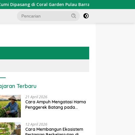
pasang di Coral Garden Pulau Barrang Caddi
PDKT Dana
ajaran Terbaru
21 April 2026
Cara Ampuh Mengatasi Hama
Penggerek Batang pada
Tanaman Padi Secara Alami
dan Kimia
12 April 2026
Cara Membangun Ekosistem
Pertanian Berkelanjutan di