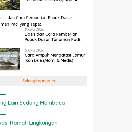
erapan IoT dalam
Ekonomi Sumber Daya Lahan:
Lahan Sempit
tanian Modern di Indonesia
Cara Menghitung Valuasi
Ekologis Lahan Pertanian
8 April 2026
Dosis dan Cara Pemberian
Pupuk Dasar Tanaman Padi
yang Tepat
6 April 2026
Cara Ampuh Mengatasi Jamur
Ikan Lele (Alami & Medis)
Selengkapnya
ng Lain Sedang Membaca
vasi Ramah Lingkungan