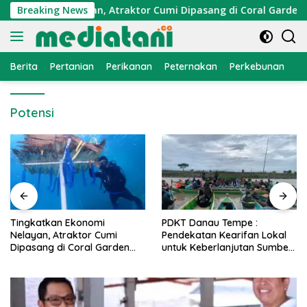
Langsung
Ekonomi Nelayan, Atraktor Cumi Dipasang di Coral Garden Pul
Breaking News
ke
konten
Berita
Pertanian
Perikanan
Peternakan
Perkebunan
L
Potensi
PDKT Danau Tempe :
Cara Mengatasi Penyakit
Pendekatan Kearifan Lokal
PMK pada Sapi Perah Se
en
untuk Keberlanjutan Sumber
Alami dan Medis
Daya Ikan