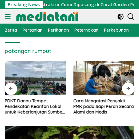
Langsung
nomi Nelayan, Atraktor Cumi Dipasang di Coral Garden Pulau 
Breaking News
ke
konten
Berita
Pertanian
Perikanan
Peternakan
Perkebunan
L
potongan rumput
PDKT Danau Tempe :
Cara Mengatasi Penyakit
Pendekatan Kearifan Lokal
PMK pada Sapi Perah Secara
untuk Keberlanjutan Sumber
Alami dan Medis
Daya Ikan