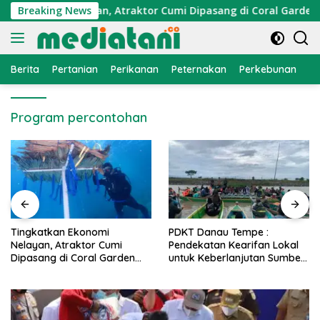
Langsung
 Ekonomi Nelayan, Atraktor Cumi Dipasang di Coral Garden Pul
Breaking News
ke
konten
Berita
Pertanian
Perikanan
Peternakan
Perkebunan
L
Program percontohan
PDKT Danau Tempe :
Cara Mengatasi Penyak
mi
Pendekatan Kearifan Lokal
PMK pada Sapi Perah 
rden
untuk Keberlanjutan Sumber
Alami dan Medis
Daya Ikan