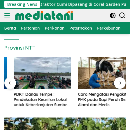
Langsung
omi Nelayan, Atraktor Cumi Dipasang di Coral Garden Pulau B
Breaking News
ke
konten
Berita
Pertanian
Perikanan
Peternakan
Perkebunan
L
Provinsi NTT
PDKT Danau Tempe :
Cara Mengatasi Penyakit
Pendekatan Kearifan Lokal
PMK pada Sapi Perah Secara
untuk Keberlanjutan Sumber
Alami dan Medis
Daya Ikan