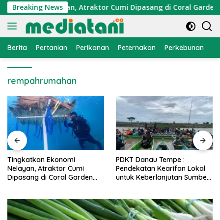
Langsung
Ekonomi Nelayan, Atraktor Cumi Dipasang di Coral Garden Pul
Breaking News
ke
konten
Berita
Pertanian
Perikanan
Peternakan
Perkebunan
L
rempahrumahan
PDKT Danau Tempe :
Cara Mengatasi Penyakit
Pendekatan Kearifan Lokal
PMK pada Sapi Perah Secara
untuk Keberlanjutan Sumber
Alami dan Medis
Daya Ikan