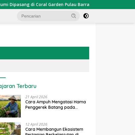
asang di Coral Garden Pulau Barrang Caddi
PDKT Dana
ajaran Terbaru
21 April 2026
Cara Ampuh Mengatasi Hama
Penggerek Batang pada
Tanaman Padi Secara Alami
dan Kimia
12 April 2026
Cara Membangun Ekosistem
Pertanian Berkelanjutan di