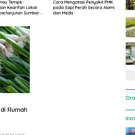
gatasi Penyakit PMK
Dosis dan Cara Pemupukan
Pene
i Perah Secara Alami
Tanaman Padi pada Fase
Perta
is
Vegetatif Aktif yang Tepat
Ora
 di Rumah
Ino
u bahan yang