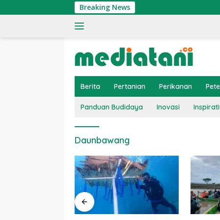
Langsung
Breaking News
ke
konten
Berita
Pertanian
Perikanan
Pet
Panduan Budidaya
Inovasi
Inspirati
Daunbawang