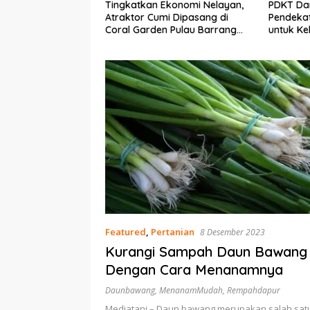
Ekonomi Nelayan,
PDKT Danau Tempe :
Cara Men
mi Dipasang di
Pendekatan Kearifan Lokal
pada Sap
n Pulau Barrang
untuk Keberlanjutan Sumber
dan Med
Daya Ikan
Featured
,
Pertanian
8 Desember 2023
Kurangi Sampah Daun Bawang
Dengan Cara Menanamnya
Daunbawang
,
MenanamMudah
,
Rempahdapur
Mediatani – Daun bawang merupakan salah sat