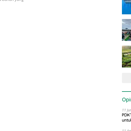
Opi
11 Ju
PDKT
untu
11 Ap