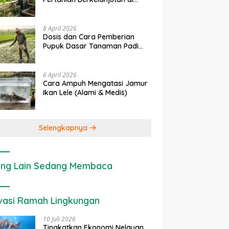
rapan IoT dalam
Ekonomi Sumber Daya Lahan:
P
Lahan Sempit
nian Modern di Indonesia
Cara Menghitung Valuasi
I
Ekologis Lahan Pertanian
a
8 April 2026
Dosis dan Cara Pemberian
Pupuk Dasar Tanaman Padi
yang Tepat
6 April 2026
Cara Ampuh Mengatasi Jamur
Ikan Lele (Alami & Medis)
Selengkapnya
ng Lain Sedang Membaca
vasi Ramah Lingkungan
10 Juli 2026
Tingkatkan Ekonomi Nelayan,