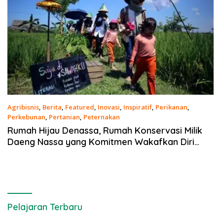
Agribisnis
,
Berita
,
Featured
,
Inovasi
,
Inspiratif
,
Perikanan
,
Perkebunan
,
Pertanian
,
Peternakan
22 Maret 2021
Rumah Hijau Denassa, Rumah Konservasi Milik
Daeng Nassa yang Komitmen Wakafkan Diri
untuk Pendidikan
Pelajaran Terbaru