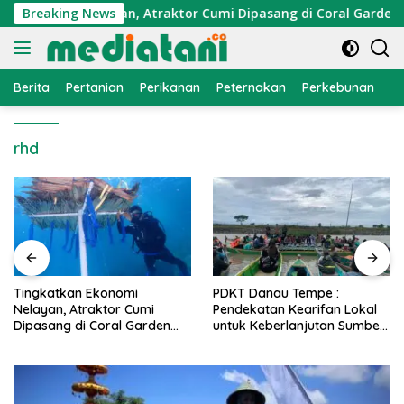
Langsung
 Ekonomi Nelayan, Atraktor Cumi Dipasang di Coral Garden Pul
Breaking News
ke
konten
Berita
Pertanian
Perikanan
Peternakan
Perkebunan
L
rhd
PDKT Danau Tempe :
Cara Mengatasi Penyakit
Pendekatan Kearifan Lokal
PMK pada Sapi Perah Sec
n
untuk Keberlanjutan Sumber
Alami dan Medis
Daya Ikan