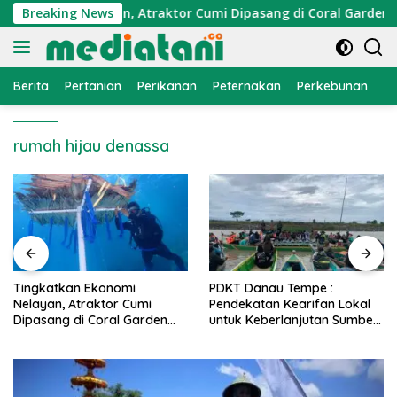
Langsung
Ekonomi Nelayan, Atraktor Cumi Dipasang di Coral Garden Pul
Breaking News
ke
konten
Berita
Pertanian
Perikanan
Peternakan
Perkebunan
L
rumah hijau denassa
PDKT Danau Tempe :
Cara Mengatasi Penyakit
Pendekatan Kearifan Lokal
PMK pada Sapi Perah Secar
untuk Keberlanjutan Sumber
Alami dan Medis
Daya Ikan