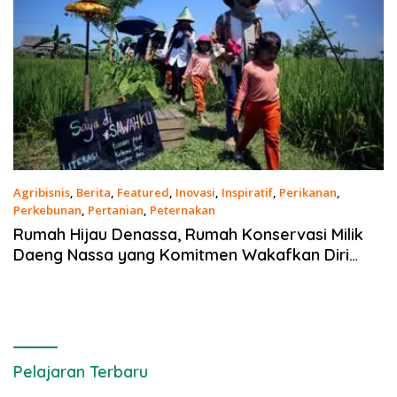
Agribisnis
,
Berita
,
Featured
,
Inovasi
,
Inspiratif
,
Perikanan
,
Perkebunan
,
Pertanian
,
Peternakan
22 Maret 2021
Rumah Hijau Denassa, Rumah Konservasi Milik
Daeng Nassa yang Komitmen Wakafkan Diri
untuk Pendidikan
Pelajaran Terbaru