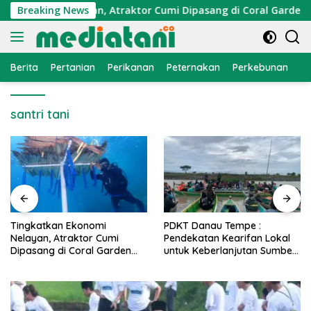
Langsung
Ekonomi Nelayan, Atraktor Cumi Dipasang di Coral Garden Pul
Breaking News
ke
konten
Berita
Pertanian
Perikanan
Peternakan
Perkebunan
L
santri tani
PDKT Danau Tempe :
Cara Mengatasi Penyakit
Pendekatan Kearifan Lokal
PMK pada Sapi Perah Secara
untuk Keberlanjutan Sumber
Alami dan Medis
Daya Ikan