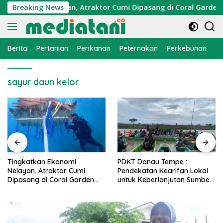
Langsung
 Ekonomi Nelayan, Atraktor Cumi Dipasang di Coral Garden Pul
Breaking News
ke
konten
Berita
Pertanian
Perikanan
Peternakan
Perkebunan
L
sayur daun kelor
PDKT Danau Tempe :
Cara Mengatasi Penyakit
Pendekatan Kearifan Lokal
PMK pada Sapi Perah Sec
n
untuk Keberlanjutan Sumber
Alami dan Medis
Daya Ikan