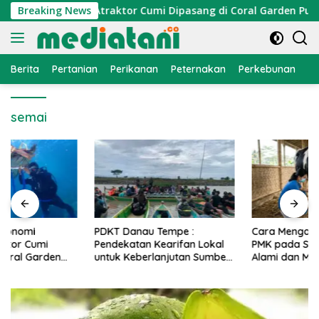
Langsung
nomi Nelayan, Atraktor Cumi Dipasang di Coral Garden Pulau 
Breaking News
ke
konten
Berita
Pertanian
Perikanan
Peternakan
Perkebunan
L
semai
PDKT Danau Tempe :
Cara Mengatasi Penyakit
Pendekatan Kearifan Lokal
PMK pada Sapi Perah Secara
untuk Keberlanjutan Sumber
Alami dan Medis
Daya Ikan