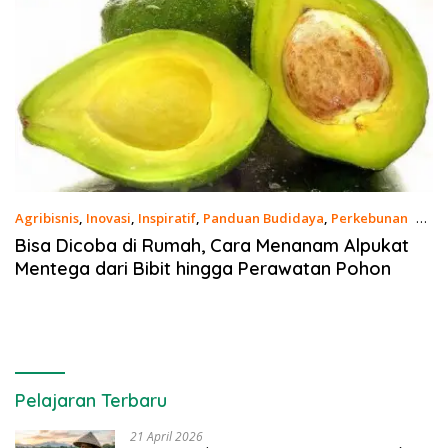
Agribisnis
,
Inovasi
,
Inspiratif
,
Panduan Budidaya
,
Perkebunan
29
Oktober 2023
Bisa Dicoba di Rumah, Cara Menanam Alpukat
Mentega dari Bibit hingga Perawatan Pohon
Pelajaran Terbaru
21 April 2026