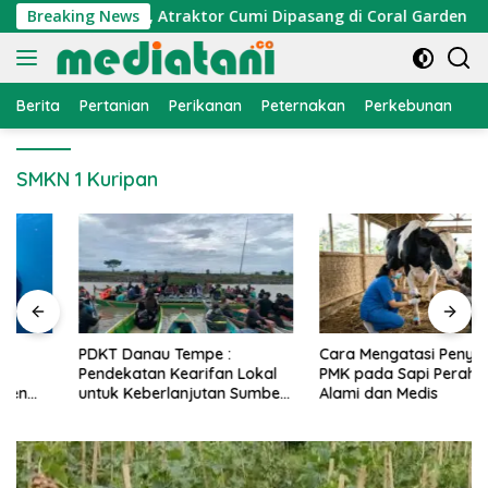
Langsung
konomi Nelayan, Atraktor Cumi Dipasang di Coral Garden Pulau
Breaking News
ke
konten
Berita
Pertanian
Perikanan
Peternakan
Perkebunan
L
SMKN 1 Kuripan
PDKT Danau Tempe :
Cara Mengatasi Penyakit
Pendekatan Kearifan Lokal
PMK pada Sapi Perah Secara
untuk Keberlanjutan Sumber
Alami dan Medis
Daya Ikan