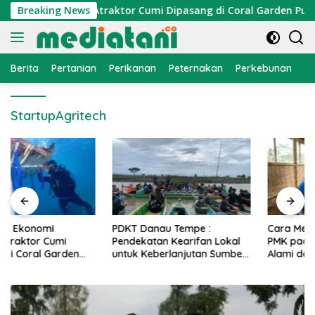
Langsung
nomi Nelayan, Atraktor Cumi Dipasang di Coral Garden Pulau B
Breaking News
ke
konten
Berita
Pertanian
Perikanan
Peternakan
Perkebunan
L
StartupAgritech
PDKT Danau Tempe :
Cara Mengatasi Penyakit
Pendekatan Kearifan Lokal
PMK pada Sapi Perah Secara
untuk Keberlanjutan Sumber
Alami dan Medis
Daya Ikan