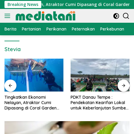
Langsung
Ekonomi Nelayan, Atraktor Cumi Dipasang di Coral Garden Pula
Breaking News
ke
konten
Berita
Pertanian
Perikanan
Peternakan
Perkebunan
L
Stevia
PDKT Danau Tempe :
Cara Mengatasi Penyakit
Pendekatan Kearifan Lokal
PMK pada Sapi Perah Secara
untuk Keberlanjutan Sumber
Alami dan Medis
Daya Ikan