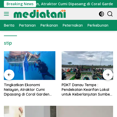
Langsung
Ekonomi Nelayan, Atraktor Cumi Dipasang di Coral Garden Pul
Breaking News
ke
konten
Berita
Pertanian
Perikanan
Peternakan
Perkebunan
L
stip
PDKT Danau Tempe :
Cara Mengatasi Penyakit
Pendekatan Kearifan Lokal
PMK pada Sapi Perah Secara
untuk Keberlanjutan Sumber
Alami dan Medis
Daya Ikan