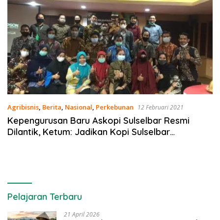
Agribisnis
,
Berita
,
Nasional
,
Perkebunan
12 Februari 2021
Kepengurusan Baru Askopi Sulselbar Resmi
Dilantik, Ketum: Jadikan Kopi Sulselbar
Mendunia!
Pelajaran Terbaru
21 April 2026