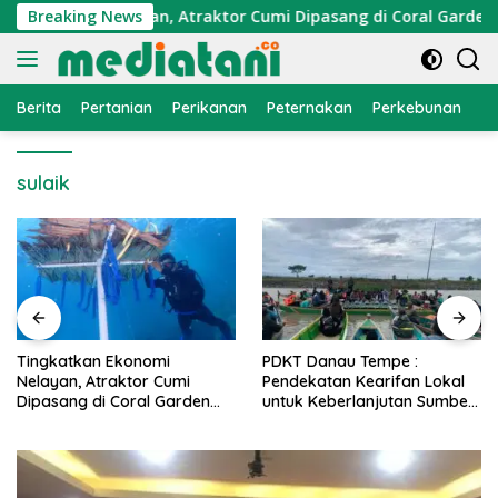
Langsung
 Ekonomi Nelayan, Atraktor Cumi Dipasang di Coral Garden Pul
Breaking News
ke
konten
Berita
Pertanian
Perikanan
Peternakan
Perkebunan
L
sulaik
PDKT Danau Tempe :
Cara Mengatasi Penyakit
Pendekatan Kearifan Lokal
PMK pada Sapi Perah Sec
n
untuk Keberlanjutan Sumber
Alami dan Medis
Daya Ikan