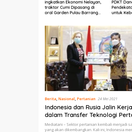
Ekonomi Nelayan,
PDKT Danau Tempe :
Cara Men
mi Dipasang di
Pendekatan Kearifan Lokal
pada Sap
n Pulau Barrang
untuk Keberlanjutan Sumber
dan Med
Daya Ikan
Berita
,
Nasional
,
Pertanian
24 Mei 2021
Indonesia dan Rusia Jalin Ker
dalam Transfer Teknologi Pert
Mediatani – Sektor pertanian kembali menjadi sa
yang akan dikembangkan. Kali ini, Indonesia m