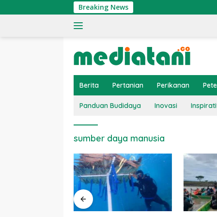
Langsung
Breaking News
ke
konten
Berita
Pertanian
Perikanan
Pet
Panduan Budidaya
Inovasi
Inspirati
sumber daya manusia