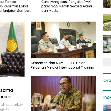
gatasi Penyakit PMK
Dosis dan Cara Pemupukan
Pene
i Perah Secara Alami
Tanaman Padi pada Fase
Perta
is
Vegetatif Aktif yang Tepat
Kementan dan NAM CSSTC Gelar
Pelatihan Melalui International Training
Ora
jasama
anian
Ino
lah satu sektor
engajak…