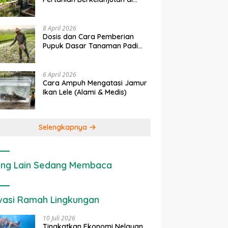
rapan IoT dalam
Ekonomi Sumber Daya Lahan:
P
Lahan Sempit
nian Modern di Indonesia
Cara Menghitung Valuasi
I
Ekologis Lahan Pertanian
a
8 April 2026
Dosis dan Cara Pemberian
Pupuk Dasar Tanaman Padi
yang Tepat
6 April 2026
Cara Ampuh Mengatasi Jamur
Ikan Lele (Alami & Medis)
Selengkapnya
ng Lain Sedang Membaca
vasi Ramah Lingkungan
10 Juli 2026
Tingkatkan Ekonomi Nelayan,