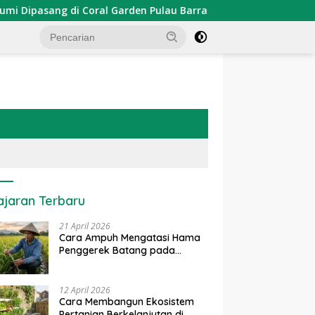
asang di Coral Garden Pulau Barrang Caddi
PDKT Danau
ajaran Terbaru
21 April 2026
Cara Ampuh Mengatasi Hama
Penggerek Batang pada
Tanaman Padi Secara Alami
dan Kimia
12 April 2026
Cara Membangun Ekosistem
Pertanian Berkelanjutan di