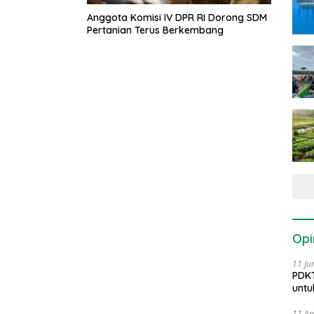
Anggota Komisi IV DPR RI Dorong SDM
Pertanian Terus Berkembang
Opi
11 Ju
PDKT
untu
11 Ap