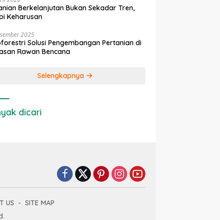
anian Berkelanjutan Bukan Sekadar Tren,
pi Keharusan
esember 2025
forestri Solusi Pengembangan Pertanian di
asan Rawan Bencana
Selengkapnya
yak dicari
T US
SITE MAP
d.