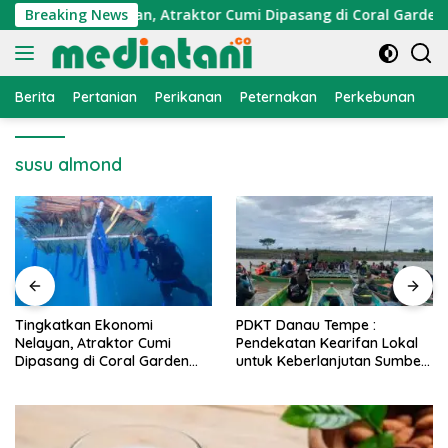
Langsung
 Ekonomi Nelayan, Atraktor Cumi Dipasang di Coral Garden Pul
Breaking News
ke
konten
Berita
Pertanian
Perikanan
Peternakan
Perkebunan
L
susu almond
PDKT Danau Tempe :
Cara Mengatasi Penyakit
Pendekatan Kearifan Lokal
PMK pada Sapi Perah Sec
n
untuk Keberlanjutan Sumber
Alami dan Medis
Daya Ikan