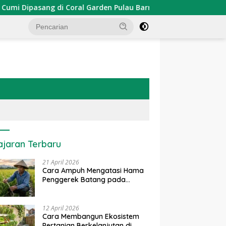
ipasang di Coral Garden Pulau Barrang Caddi
PDKT Dan
ajaran Terbaru
21 April 2026
Cara Ampuh Mengatasi Hama
Penggerek Batang pada
Tanaman Padi Secara Alami
dan Kimia
12 April 2026
Cara Membangun Ekosistem
Pertanian Berkelanjutan di