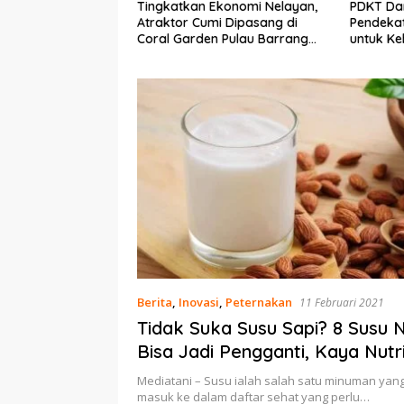
Ekonomi Nelayan,
PDKT Danau Tempe :
Cara Men
mi Dipasang di
Pendekatan Kearifan Lokal
pada Sap
n Pulau Barrang
untuk Keberlanjutan Sumber
dan Med
Daya Ikan
Berita
,
Inovasi
,
Peternakan
11 Februari 2021
Tidak Suka Susu Sapi? 8 Susu N
Bisa Jadi Pengganti, Kaya Nutri
Mediatani – Susu ialah salah satu minuman yang
masuk ke dalam daftar sehat yang perlu…