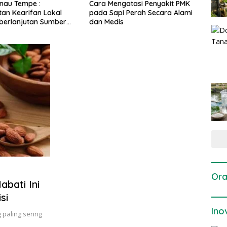
gatasi Penyakit PMK
Dosis dan Cara Pemupukan
Pene
i Perah Secara Alami
Tanaman Padi pada Fase
Perta
is
Vegetatif Aktif yang Tepat
Ora
abati Ini
si
Ino
 paling sering