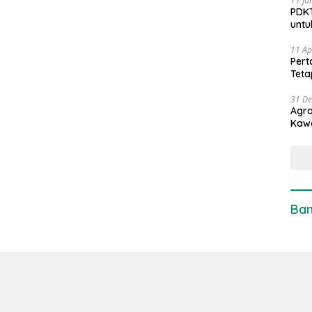
11 Ju
PDKT
untu
11 Ap
Pert
Teta
31 D
Agro
Kaw
Ban