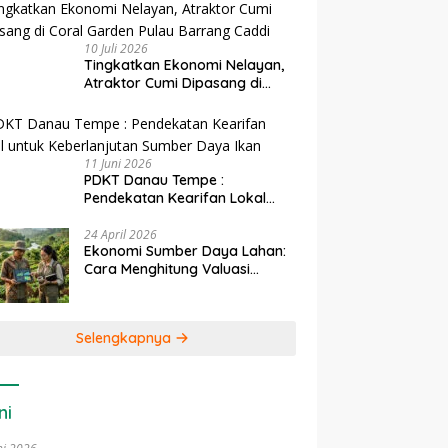
10 Juli 2026
Tingkatkan Ekonomi Nelayan,
Atraktor Cumi Dipasang di
Coral Garden Pulau Barrang
Caddi
11 Juni 2026
PDKT Danau Tempe :
Pendekatan Kearifan Lokal
untuk Keberlanjutan Sumber
Daya Ikan
24 April 2026
Ekonomi Sumber Daya Lahan:
Cara Menghitung Valuasi
Ekologis Lahan Pertanian
Selengkapnya
ni