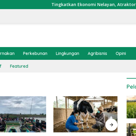
Tingkatkan Ekonomi Nelayan, Atraktor Cumi D
ernakan
Perkebunan
Lingkungan
Agribisnis
Opini
f
Featured
Pel