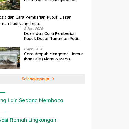
rapan IoT dalam
Ekonomi Sumber Daya Lahan:
P
Lahan Sempit
nian Modern di Indonesia
Cara Menghitung Valuasi
I
Ekologis Lahan Pertanian
a
8 April 2026
Dosis dan Cara Pemberian
Pupuk Dasar Tanaman Padi
yang Tepat
6 April 2026
Cara Ampuh Mengatasi Jamur
Ikan Lele (Alami & Medis)
Selengkapnya
ng Lain Sedang Membaca
vasi Ramah Lingkungan