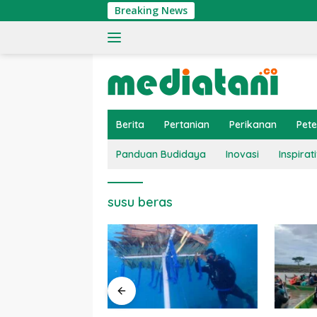
Langsung
Breaking News
ke
konten
Berita
Pertanian
Perikanan
Pet
Panduan Budidaya
Inovasi
Inspirati
susu beras