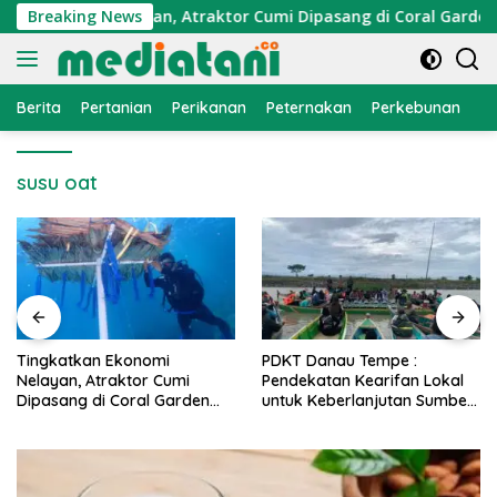
Langsung
 Ekonomi Nelayan, Atraktor Cumi Dipasang di Coral Garden Pu
Breaking News
ke
konten
Berita
Pertanian
Perikanan
Peternakan
Perkebunan
L
susu oat
an Ekonomi
PDKT Danau Tempe :
Cara Meng
 Atraktor Cumi
Pendekatan Kearifan Lokal
PMK pada
 di Coral Garden
untuk Keberlanjutan Sumber
Alami dan
rrang Caddi
Daya Ikan