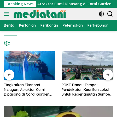
Langsung
onomi Nelayan, Atraktor Cumi Dipasang di Coral Garden Pulau
Breaking News
ke
konten
Berita
Pertanian
Perikanan
Peternakan
Perkebunan
L
t[a
PDKT Danau Tempe :
Cara Mengatasi Penyakit
Pendekatan Kearifan Lokal
PMK pada Sapi Perah Secara
untuk Keberlanjutan Sumber
Alami dan Medis
Daya Ikan