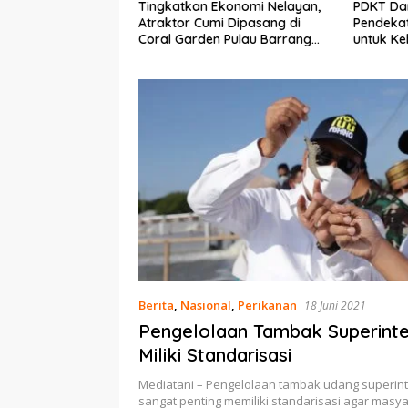
Ekonomi Nelayan,
PDKT Danau Tempe :
Cara Men
mi Dipasang di
Pendekatan Kearifan Lokal
pada Sap
n Pulau Barrang
untuk Keberlanjutan Sumber
dan Med
Daya Ikan
Berita
,
Nasional
,
Perikanan
18 Juni 2021
Pengelolaan Tambak Superinte
Miliki Standarisasi
Mediatani – Pengelolaan tambak udang superinte
sangat penting memiliki standarisasi agar mas