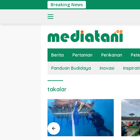
Langsung
Breaking News
ke
konten
Berita
Pertanian
Perikanan
Pet
Panduan Budidaya
Inovasi
Inspirati
takalar