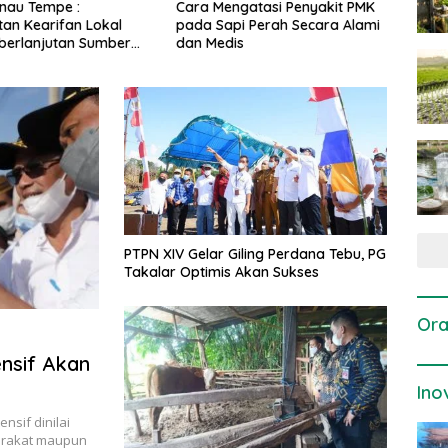
gatasi Penyakit PMK
Dosis dan Cara Pemupukan
Pene
i Perah Secara Alami
Tanaman Padi pada Fase
Perta
is
Vegetatif Aktif yang Tepat
PTPN XIV Gelar Giling Perdana Tebu, PG
Takalar Optimis Akan Sukses
Ora
nsif Akan
Ino
nsif dinilai
yarakat maupun