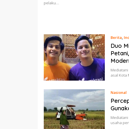
pelaku…
Berita
,
In
11 Februa
Duo Mi
Petani
Modern
Mediatani 
asal Kota
Nasional
Percep
Gunak
Mediatani 
usaha per