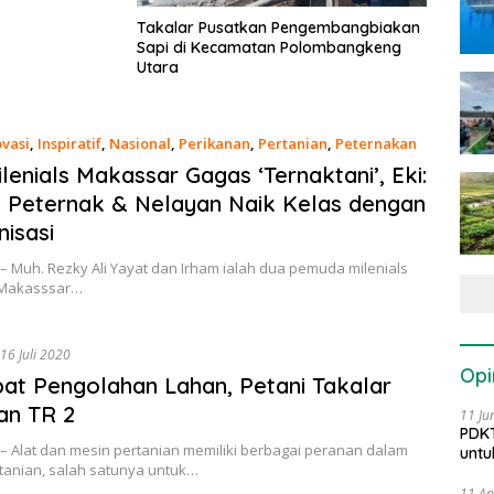
Takalar Pusatkan Pengembangbiakan
Sapi di Kecamatan Polombangkeng
Utara
ovasi
,
Inspiratif
,
Nasional
,
Perikanan
,
Pertanian
,
Peternakan
ri 2021
lenials Makassar Gagas ‘Ternaktani’, Eki:
, Peternak & Nelayan Naik Kelas dengan
isasi
– Muh. Rezky Ali Yayat dan Irham ialah dua pemuda milenials
 Makasssar…
16 Juli 2020
Opi
at Pengolahan Lahan, Petani Takalar
an TR 2
11 Ju
PDKT
– Alat dan mesin pertanian memiliki berbagai peranan dalam
untu
tanian, salah satunya untuk…
11 Ap