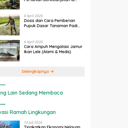
rapan IoT dalam
Ekonomi Sumber Daya Lahan:
P
Lahan Sempit
nian Modern di Indonesia
Cara Menghitung Valuasi
I
Ekologis Lahan Pertanian
a
8 April 2026
Dosis dan Cara Pemberian
Pupuk Dasar Tanaman Padi
yang Tepat
6 April 2026
Cara Ampuh Mengatasi Jamur
Ikan Lele (Alami & Medis)
Selengkapnya
ng Lain Sedang Membaca
vasi Ramah Lingkungan
10 Juli 2026
Tingkatkan Ekonomi Nelayan,