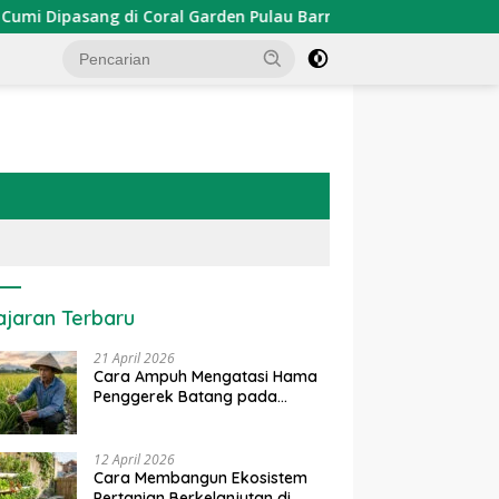
pasang di Coral Garden Pulau Barrang Caddi
PDKT Dana
ajaran Terbaru
21 April 2026
Cara Ampuh Mengatasi Hama
Penggerek Batang pada
Tanaman Padi Secara Alami
dan Kimia
12 April 2026
Cara Membangun Ekosistem
Pertanian Berkelanjutan di