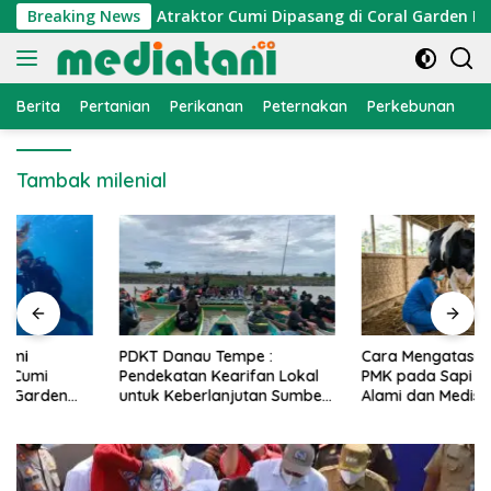
Langsung
onomi Nelayan, Atraktor Cumi Dipasang di Coral Garden Pulau 
Breaking News
ke
konten
Berita
Pertanian
Perikanan
Peternakan
Perkebunan
L
Tambak milenial
PDKT Danau Tempe :
Cara Mengatasi Penyakit
Pendekatan Kearifan Lokal
PMK pada Sapi Perah Secara
untuk Keberlanjutan Sumber
Alami dan Medis
Daya Ikan