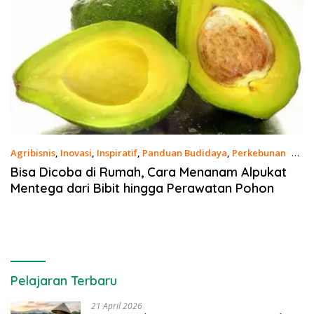
Agribisnis
,
Inovasi
,
Inspiratif
,
Panduan Budidaya
,
Perkebunan
29
Oktober 2023
Bisa Dicoba di Rumah, Cara Menanam Alpukat
Mentega dari Bibit hingga Perawatan Pohon
Pelajaran Terbaru
21 April 2026