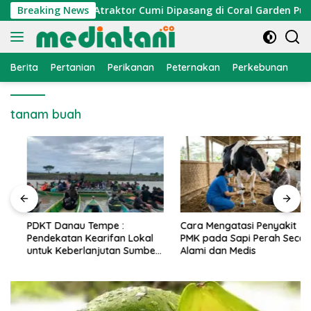
Langsung
nomi Nelayan, Atraktor Cumi Dipasang di Coral Garden Pulau 
Breaking News
ke
konten
Berita
Pertanian
Perikanan
Peternakan
Perkebunan
L
tanam buah
PDKT Danau Tempe :
Cara Mengatasi Penyakit
Pendekatan Kearifan Lokal
PMK pada Sapi Perah Secara
untuk Keberlanjutan Sumber
Alami dan Medis
Daya Ikan