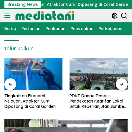
Langsung
Ekonomi Nelayan, Atraktor Cumi Dipasang di Coral Garden Pul
Breaking News
ke
konten
Berita
Pertanian
Perikanan
Peternakan
Perkebunan
L
telur kalkun
nomi
PDKT Danau Tempe :
Cara Mengatasi P
or Cumi
Pendekatan Kearifan Lokal
PMK pada Sapi P
al Garden
untuk Keberlanjutan Sumber
Alami dan Medis
addi
Daya Ikan