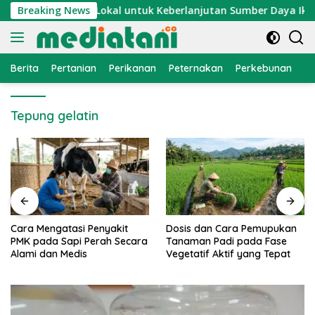
Langsung
atan Kearifan Lokal untuk Keberlanjutan Sumber Daya Ikan
Breaking News
ke
konten
Berita
Pertanian
Perikanan
Peternakan
Perkebunan
L
Tepung gelatin
Cara Mengatasi Penyakit
Dosis dan Cara Pemupukan
PMK pada Sapi Perah Secara
Tanaman Padi pada Fase
Alami dan Medis
Vegetatif Aktif yang Tepat