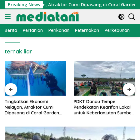
Langsung
Ekonomi Nelayan, Atraktor Cumi Dipasang di Coral Garden Pula
Breaking News
ke
konten
Berita
Pertanian
Perikanan
Peternakan
Perkebunan
L
ternak liar
PDKT Danau Tempe :
Cara Mengatasi Penyakit
Pendekatan Kearifan Lokal
PMK pada Sapi Perah Secara
untuk Keberlanjutan Sumber
Alami dan Medis
Daya Ikan