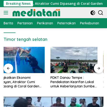
Langsung
konomi Nelayan, Atraktor Cumi Dipasang di Coral Garden Pula
Breaking News
ke
konten
Berita
Pertanian
Perikanan
Peternakan
Perkebunan
L
Timor tengah selatan
PDKT Danau Tempe :
Cara Mengatasi Penyakit
Pendekatan Kearifan Lokal
PMK pada Sapi Perah Secara
untuk Keberlanjutan Sumber
Alami dan Medis
Daya Ikan